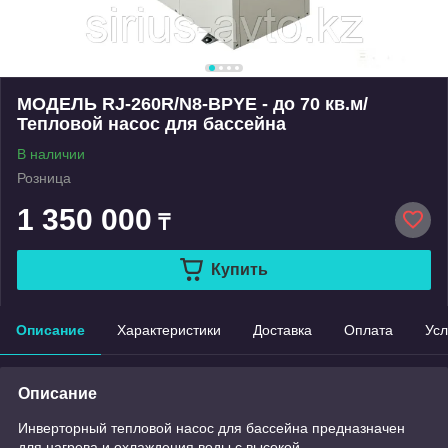
МОДЕЛЬ RJ-260R/N8-BPYE - до 70 кв.м/
Тепловой насос для бассейна
В наличии
Розница
1 350 000
₸
Купить
Описание
Характеристики
Доставка
Оплата
Усл
Описание
Инверторный тепловой насос для бассейна предназначен
для нагрева и охлаждения воды с высокой