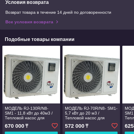
Условия возврата
Возврат товара в течение 14 дней по договоренности
Все условия возврата
Подобные товары компании
МОДЕЛЬ RJ-130R/N8-
МОДЕЛЬ RJ-70R/N8- SM1-
МОД
SM1 - 11,8 кВт до 40м3 /
5,7 кВт до 20 м3 /
SM1 
Тепловой насос для
Тепловой насос для
Тепл
бассейна /
бассейна
бас
670 000
572 000
625
₸
₸