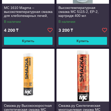
МС 1610 Magma –
Высокотемпературная
высокотемпературная смазка
смазка МС 5115-2, EP-2,
для хлебопекарных печей,
картридж 400 мл
картридж 400 мл
В наличии
В наличии
4 200
3 200
₸
₸
Купить
Купить
Смазка.ру Высокоскоростная
Смазка.ру Синтетическая
синтетическая смазка МС
многоцелевая смазка МС