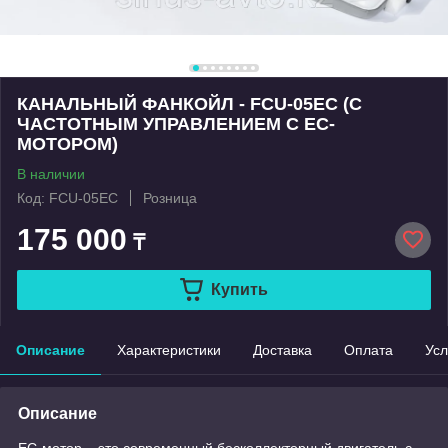
КАНАЛЬНЫЙ ФАНКОЙЛ - FCU-05EC (С
ЧАСТОТНЫМ УПРАВЛЕНИЕМ С EC-
МОТОРОМ)
В наличии
Код: FCU-05EC
Розница
175 000
₸
Купить
Описание
Характеристики
Доставка
Оплата
Усл
Описание
ЕС-мотор – это современный бесколлекторный двигатель с