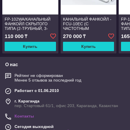
FP-102WA/КАНАЛЬНЫЙ
КАНАЛЬНЫЙ ФАНКОЙЛ -
FP-
ФАНКОЙЛ СКРЫТОГО
FCU-10EC (С
ФАН
ТИПА (2-ТРУБНЫЙ, 3-
ЧАСТОТНЫМ
ТИП
РЯДНЫЙ, С AC-
УПРАВЛЕНИЕМ С EC-
РЯД
110 000
270 000
165
₸
₸
ДВИГАТЕЛЕМ, МЕДНЫЕ
МОТОРОМ)
ДВИ
ТРУБКИ Ø9,52 ММ)
ТРУ
Купить
Купить
О нас
Рейтинг не сформирован
Менее 5 отзывов за последний год
Работает с 01.06.2010
г. Караганда
пер. Стартовый 61/1, офис 203, Караганда, Казахстан
Контакты
Сегодня выходной